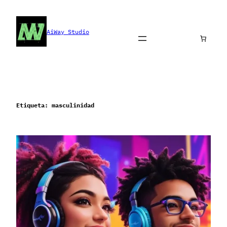
Saltar
al
contenido
AiWay Studio
Etiqueta:
masculinidad