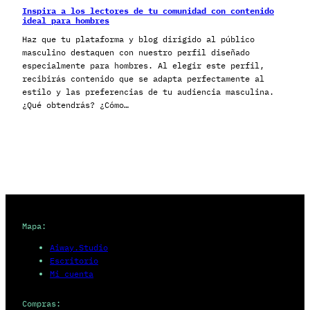
Inspira a los lectores de tu comunidad con contenido
ideal para hombres
Haz que tu plataforma y blog dirigido al público
masculino destaquen con nuestro perfil diseñado
especialmente para hombres. Al elegir este perfil,
recibirás contenido que se adapta perfectamente al
estilo y las preferencias de tu audiencia masculina.
¿Qué obtendrás? ¿Cómo…
Mapa:
Aiway.Studio
Escritorio
Mi cuenta
Compras: